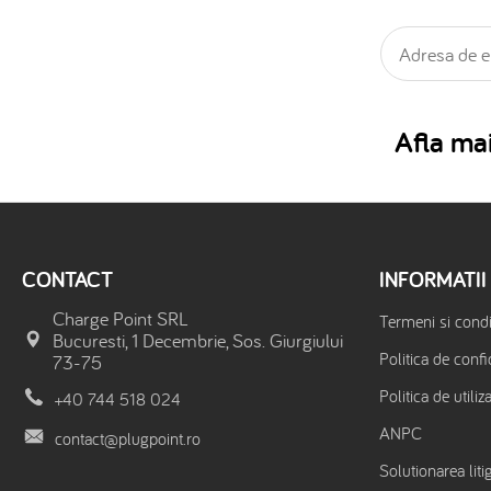
Afla mai
CONTACT
INFORMATII
Charge Point SRL
Termeni si condit
Bucuresti, 1 Decembrie, Sos. Giurgiului
Politica de confi
73-75
Politica de utiliz
+40 744 518 024
ANPC
contact@plugpoint.ro
Solutionarea litig