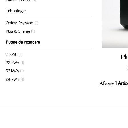
Tehnologie
Online Payment
(1)
Plug & Charge
(1)
Putere de incarcare
11 kWh
(1)
Pl
22 kWh
(1)
3.7 kWh
(1)
7.4 kWh
(1)
Afisare
1 Artic