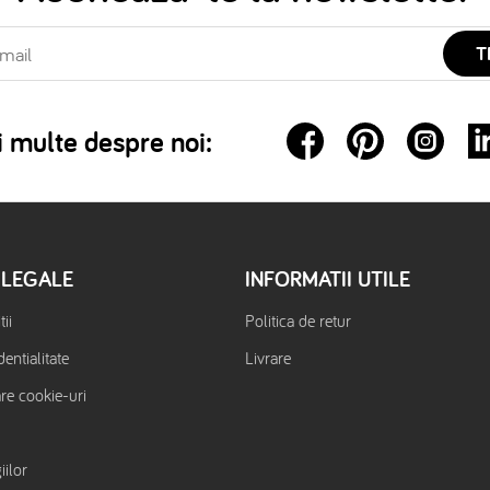
T
 multe despre noi:
 LEGALE
INFORMATII UTILE
ii
Politica de retur
dentialitate
Livrare
are cookie-uri
iilor