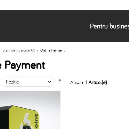
Pentru busine
/
Statii de incarcare AC
/
Online Payment
e Payment
Afisare
1 Articol(e)