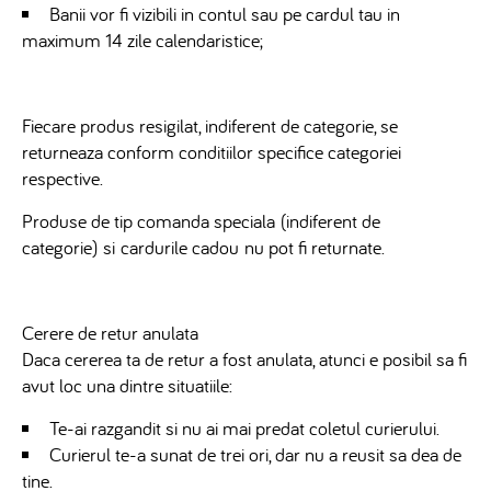
Banii vor fi vizibili in contul sau pe cardul tau in
maximum 14 zile calendaristice;
Fiecare produs resigilat, indiferent de categorie
, se
returneaza conform conditiilor specifice categoriei
respective.
Produse de tip comanda speciala (indiferent de
categorie)
si
cardurile cadou
nu pot fi returnate.
Cerere de retur anulata
Daca cererea ta de retur a fost anulata, atunci e posibil sa fi
avut loc una dintre situatiile:
Te-ai razgandit si nu ai mai predat coletul curierului.
Curierul te-a sunat de trei ori, dar nu a reusit sa dea de
tine.