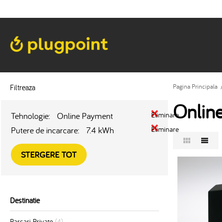
Filtreaza
Pagina Principala
Onlin
Tehnologie:
Online Payment
Eliminare
Putere de incarcare:
7.4 kWh
Eliminare
STERGERE TOT
Destinatie
Parcari Private
(4)