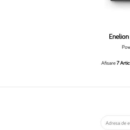
Enelio
Pow
Afisare
7 Artic