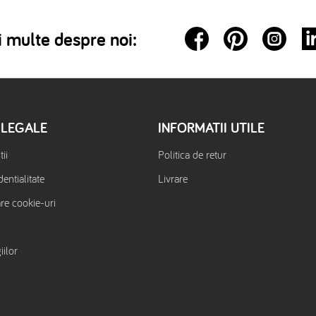
 multe despre noi:
 LEGALE
INFORMATII UTILE
ii
Politica de retur
dentialitate
Livrare
are cookie-uri
iilor