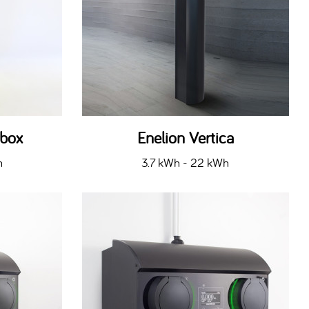
tbox
Enelion Vertica
h
3.7 kWh - 22 kWh