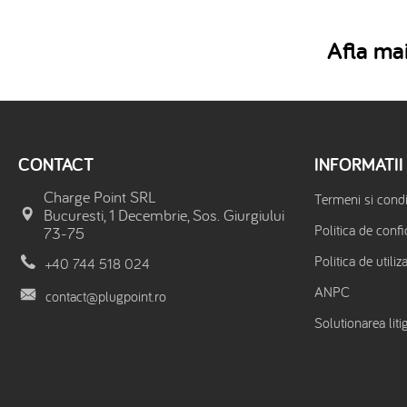
Afla mai
CONTACT
INFORMATII
Charge Point SRL
Termeni si condit
Bucuresti, 1 Decembrie, Sos. Giurgiului
Politica de confi
73-75
Politica de utiliz
+40 744 518 024
ANPC
contact@plugpoint.ro
Solutionarea litig