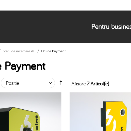
Pentru busine
/
Statii de incarcare AC
/
Online Payment
e Payment
Afisare
7 Articol(e)