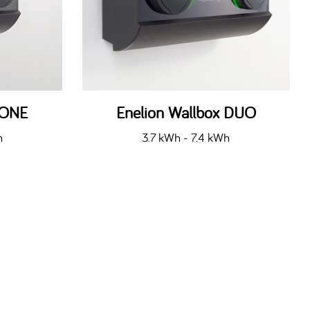
 ONE
Enelion Wallbox DUO
h
3.7 kWh - 7.4 kWh