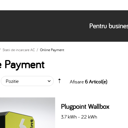
Pentru busine
/
Statii de incarcare AC
/
Online Payment
e Payment
Afisare
6 Articol(e)
Plugpoint Wallbox
3.7 kWh - 22 kWh