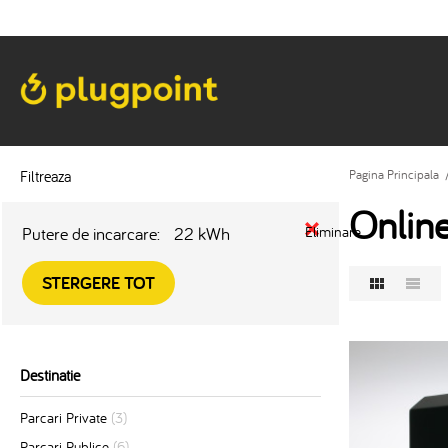
Filtreaza
Pagina Principala
Onlin
Putere de incarcare:
22 kWh
Eliminare
STERGERE TOT
Destinatie
Parcari Private
(3)
Parcari Publice
(6)