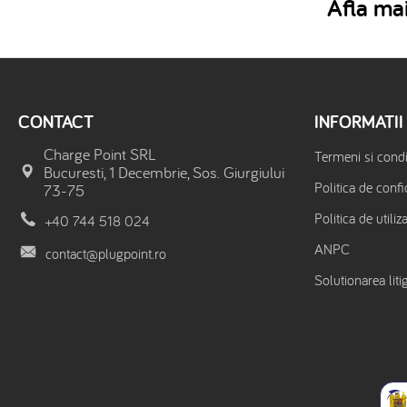
Afla mai
CONTACT
INFORMATII
Charge Point SRL
Termeni si condit
Bucuresti, 1 Decembrie, Sos. Giurgiului
Politica de confi
73-75
Politica de utiliz
+40 744 518 024
ANPC
contact@plugpoint.ro
Solutionarea litig