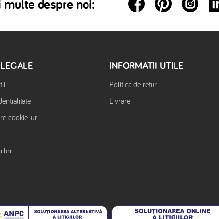
 multe despre noi:
 LEGALE
INFORMATII UTILE
ii
Politica de retur
dentialitate
Livrare
are cookie-uri
iilor