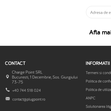
Afla mai
CONTACT
INFORMATII
Charge Point SRL
Termeni si condit
Bucuresti, 1 Decembrie, Sos. Giurgiului
Politica de confi
73-75
Politica de utiliz
+40 744 518 024
ANPC
contact@plugpoint.ro
Solutionarea litig