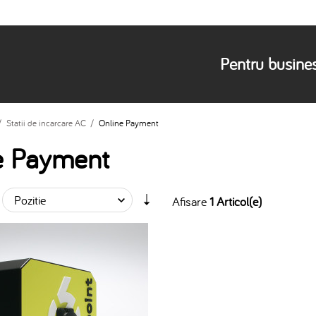
Pentru busine
/
Statii de incarcare AC
/
Online Payment
e Payment
Afisare
1 Articol(e)