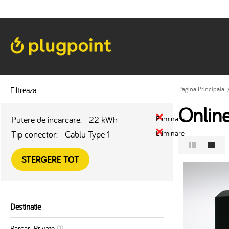
Filtreaza
Pagina Principala
Onlin
Putere de incarcare:
22 kWh
Eliminare
Tip conector:
Cablu Type 1
Eliminare
STERGERE TOT
Destinatie
Parcari Private
(1)