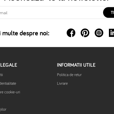
T
 multe despre noi:
 LEGALE
INFORMATII UTILE
ii
Politica de retur
dentialitate
Livrare
are cookie-uri
iilor