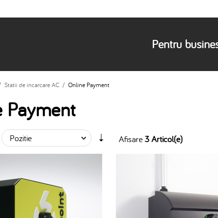
Pentru busine
/
Statii de incarcare AC
/
Online Payment
e Payment
Afisare
3 Articol(e)