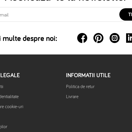
T
 multe despre noi:
 LEGALE
INFORMATII UTILE
ii
Politica de retur
dentialitate
Livrare
are cookie-uri
iilor