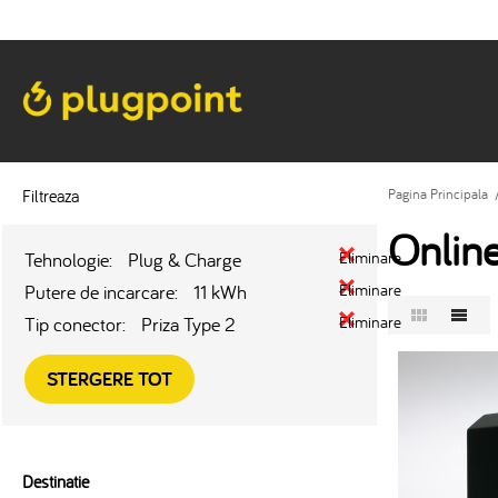
Filtreaza
Pagina Principala
Onlin
Tehnologie:
Plug & Charge
Eliminare
Putere de incarcare:
11 kWh
Eliminare
Tip conector:
Priza Type 2
Eliminare
STERGERE TOT
Destinatie