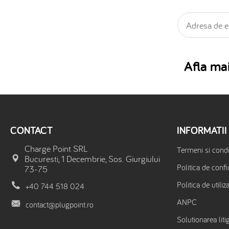
Afla mai
CONTACT
INFORMATII
Charge Point SRL
Termeni si condit
Bucuresti, 1 Decembrie, Sos. Giurgiului
Politica de confi
73-75
Politica de utiliz
+40 744 518 024
ANPC
contact@plugpoint.ro
Solutionarea litig