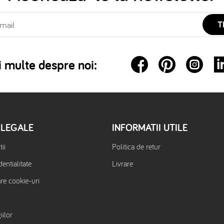
T
 multe despre noi:
 LEGALE
INFORMATII UTILE
ii
Politica de retur
dentialitate
Livrare
are cookie-uri
iilor