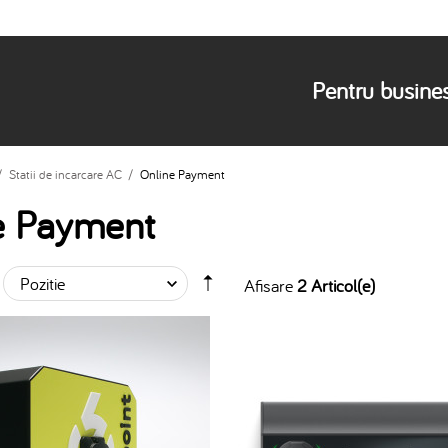
Pentru busine
/
Statii de incarcare AC
/
Online Payment
e Payment
Afisare
2 Articol(e)