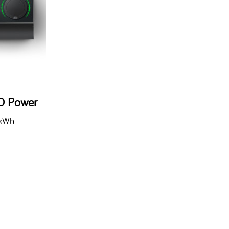
O Power
 kWh