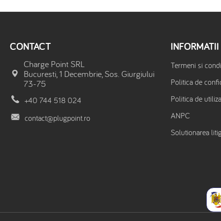
CONTACT
INFORMATII
Charge Point SRL
Termeni si condit
Bucuresti, 1 Decembrie, Sos. Giurgiului
Politica de confi
73-75
Politica de utiliz
+40 744 518 024
ANPC
contact@plugpoint.ro
Solutionarea litig