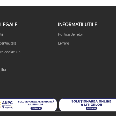
 LEGALE
INFORMATII UTILE
ii
Politica de retur
dentialitate
Livrare
are cookie-uri
iilor