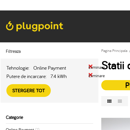
Filtreaza
Pagina Principala
Statii
Tehnologie:
Online Payment
Eliminare
Putere de incarcare:
7.4 kWh
Eliminare
P
STERGERE TOT
Categorie
Online Payment
(7)