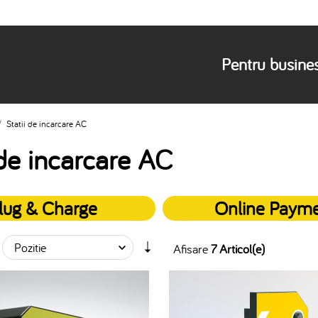
Pentru busine
/
Statii de incarcare AC
 de incarcare AC
lug & Charge
Online Paym
Afisare
7 Articol(e)