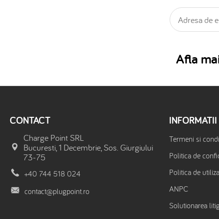
Afla mai
CONTACT
INFORMATII
Charge Point SRL
Termeni si condit
Bucuresti, 1 Decembrie, Sos. Giurgiului
Politica de confi
73-75
Politica de utiliz
+40 744 518 024
ANPC
contact@plugpoint.ro
Solutionarea litig