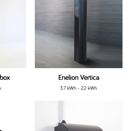
tbox
Enelion Vertica
h
3.7 kWh - 22 kWh