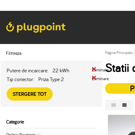
Filtreaza
Pagina Principala
Statii
Putere de incarcare:
22 kWh
Eliminare
Tip conector:
Priza Type 2
Eliminare
P
STERGERE TOT
Categorie
Online Payment
(6)