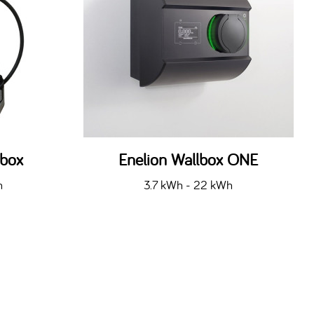
ebox
Enelion Wallbox ONE
h
3.7 kWh - 22 kWh