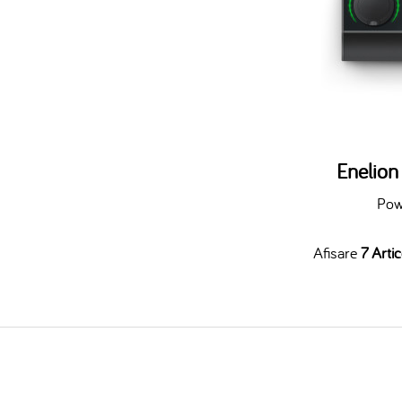
Enelio
Pow
Afisare
7 Artic