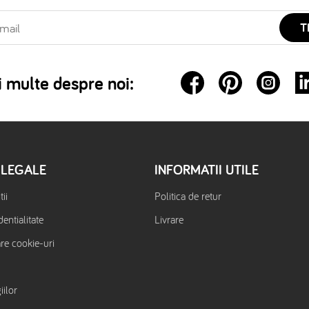
T
 multe despre noi:
 LEGALE
INFORMATII UTILE
ii
Politica de retur
dentialitate
Livrare
are cookie-uri
iilor