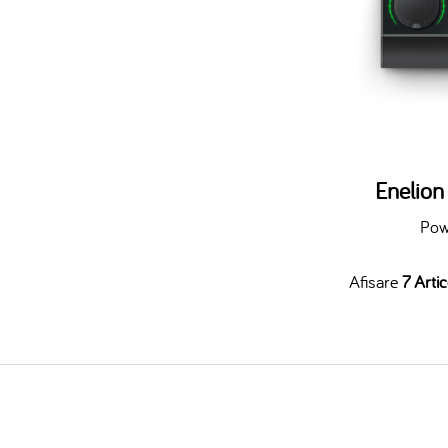
Enelio
Pow
Afisare
7 Artic