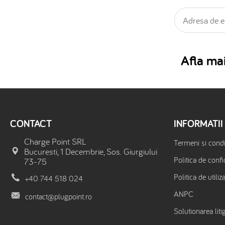
Afla mai
CONTACT
INFORMATII
Charge Point SRL
Termeni si condit
Bucuresti, 1 Decembrie, Sos. Giurgiului
Politica de confi
73-75
Politica de utiliz
+40 744 518 024
ANPC
contact@plugpoint.ro
Solutionarea litig