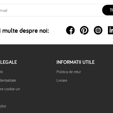
T
 multe despre noi:
 LEGALE
INFORMATII UTILE
ii
Politica de retur
dentialitate
Livrare
are cookie-uri
iilor