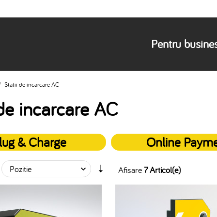
Pentru busine
/
Statii de incarcare AC
 de incarcare AC
lug & Charge
Online Paym
Afisare
7 Articol(e)