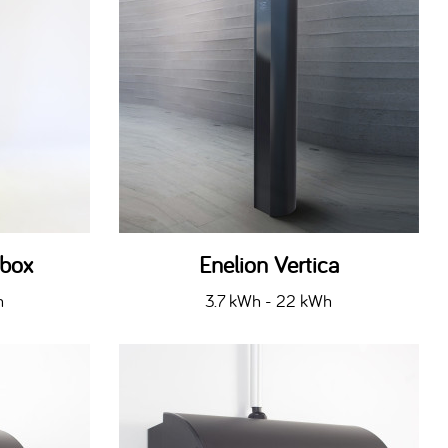
tbox
Enelion Vertica
h
3.7 kWh - 22 kWh