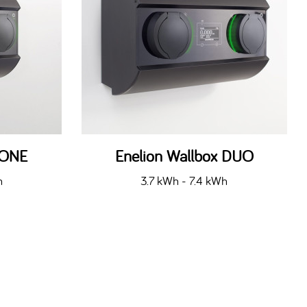
 ONE
Enelion Wallbox DUO
h
3.7 kWh - 7.4 kWh