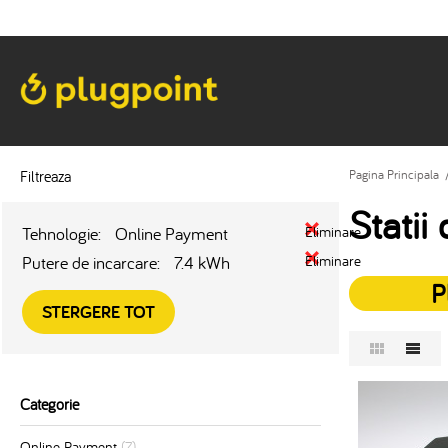
Filtreaza
Pagina Principala
Statii
Tehnologie:
Online Payment
Eliminare
Putere de incarcare:
7.4 kWh
Eliminare
P
STERGERE TOT
Categorie
Online Payment
(7)