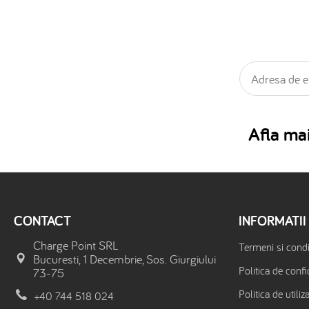
Afla mai
CONTACT
INFORMATII
Charge Point SRL
Termeni si condit
Bucuresti, 1 Decembrie, Sos. Giurgiului
Politica de confi
73-75
Politica de utiliz
+40 744 518 024