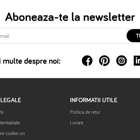
Aboneaza-te la newsletter
T
 multe despre noi:
 LEGALE
INFORMATII UTILE
ii
Politica de retur
dentialitate
Livrare
are cookie-uri