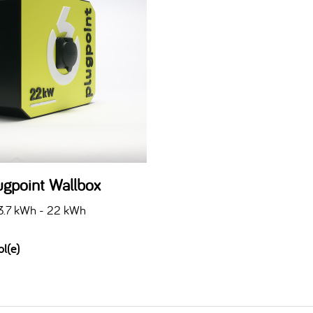
ugpoint Wallbox
3.7 kWh - 22 kWh
ol(e)