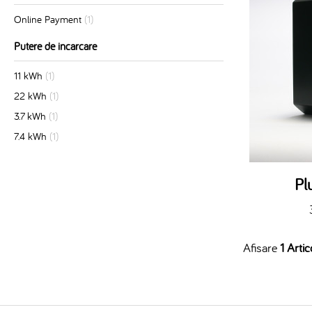
Online Payment
(1)
Putere de incarcare
11 kWh
(1)
22 kWh
(1)
3.7 kWh
(1)
7.4 kWh
(1)
Pl
Afisare
1 Artic