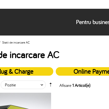
Pentru busine
/
Statii de incarcare AC
 de incarcare AC
lug & Charge
Online Paym
Afisare
1 Articol(e)