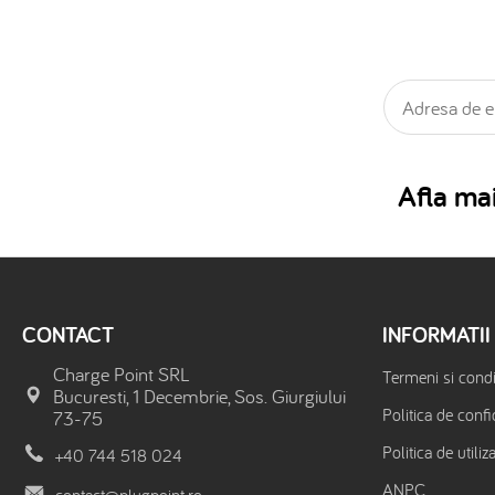
Afla mai
CONTACT
INFORMATII
Charge Point SRL
Termeni si condit
Bucuresti, 1 Decembrie, Sos. Giurgiului
Politica de confi
73-75
Politica de utiliz
+40 744 518 024
ANPC