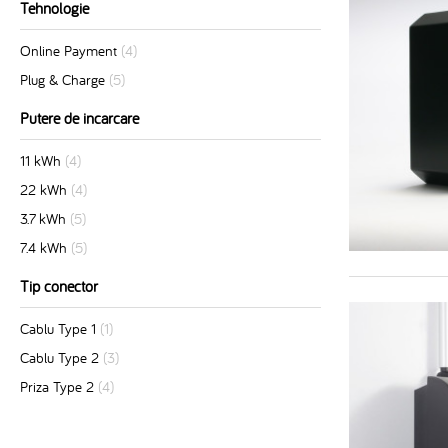
Tehnologie
Online Payment
(4)
Plug & Charge
(5)
Putere de incarcare
11 kWh
(4)
22 kWh
(4)
3.7 kWh
(5)
7.4 kWh
(5)
Tip conector
Cablu Type 1
(1)
Cablu Type 2
(3)
Priza Type 2
(4)