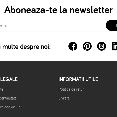
Aboneaza-te la newsletter
T
 multe despre noi:
 LEGALE
INFORMATII UTILE
ii
Politica de retur
dentialitate
Livrare
are cookie-uri