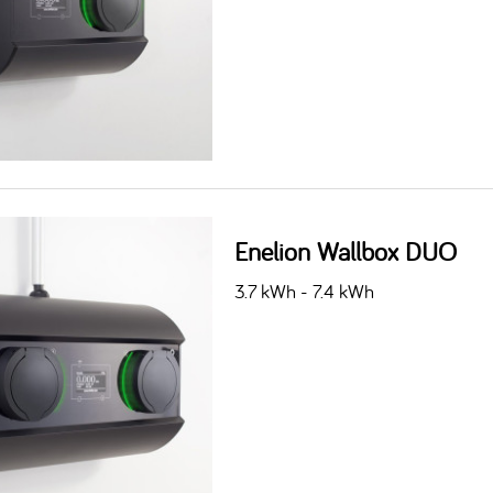
Enelion Wallbox DUO
3.7 kWh - 7.4 kWh