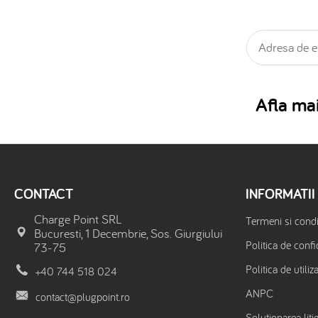
Afla mai
CONTACT
INFORMATII
Charge Point SRL
Termeni si condit
Bucuresti, 1 Decembrie, Sos. Giurgiului
Politica de confi
73-75
Politica de utiliz
+40 744 518 024
ANPC
contact@plugpoint.ro
Solutionarea litig