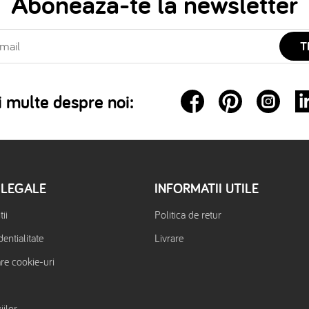
Aboneaza-te la newsletter
T
 multe despre noi:
 LEGALE
INFORMATII UTILE
ii
Politica de retur
dentialitate
Livrare
are cookie-uri
iilor