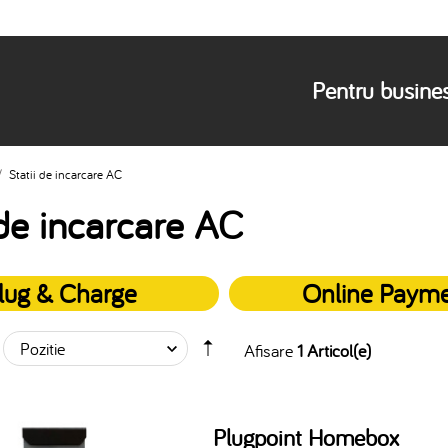
Pentru busine
/
Statii de incarcare AC
 de incarcare AC
lug & Charge
Online Paym
Afisare
1 Articol(e)
Plugpoint Homebox