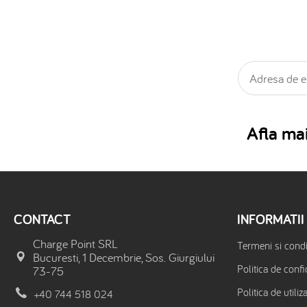
Afla mai
CONTACT
INFORMATII
Charge Point SRL
Termeni si condit
Bucuresti, 1 Decembrie, Sos. Giurgiului
Politica de confi
73-75
Politica de utiliz
+40 744 518 024