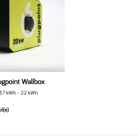
ugpoint Wallbox
3.7 kWh - 22 kWh
ol(e)