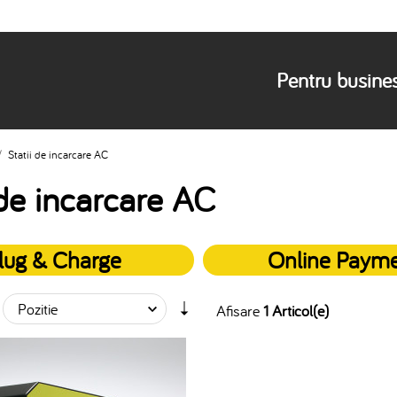
Pentru busine
/
Statii de incarcare AC
 de incarcare AC
lug & Charge
Online Paym
Afisare
1 Articol(e)