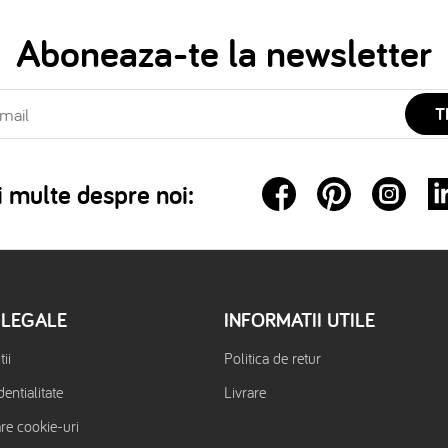
Aboneaza-te la newsletter
T
 multe despre noi:
 LEGALE
INFORMATII UTILE
ii
Politica de retur
dentialitate
Livrare
are cookie-uri