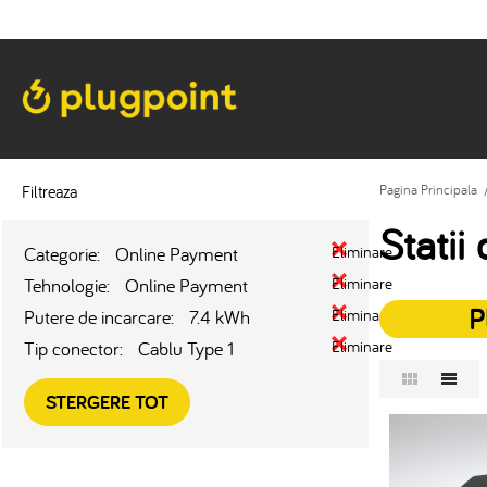
Filtreaza
Pagina Principala
Statii
Categorie:
Online Payment
Eliminare
Tehnologie:
Online Payment
Eliminare
P
Putere de incarcare:
7.4 kWh
Eliminare
Tip conector:
Cablu Type 1
Eliminare
STERGERE TOT