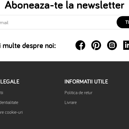
Aboneaza-te la newsletter
T
 multe despre noi:
 LEGALE
INFORMATII UTILE
ii
Politica de retur
dentialitate
Livrare
are cookie-uri