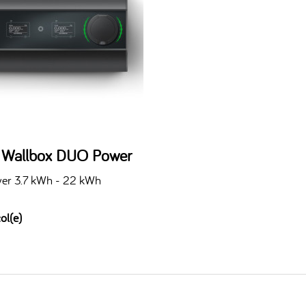
n Wallbox DUO Power
er 3.7 kWh - 22 kWh
ol(e)