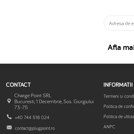
Afla mai
CONTACT
INFORMATII
Charge Point SRL
Termeni si condit
Bucuresti, 1 Decembrie, Sos. Giurgiului
Politica de confi
73-75
Politica de utiliz
+40 744 518 024
ANPC
contact@plugpoint.ro