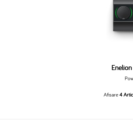
Enelio
Pow
Afisare
4 Artic