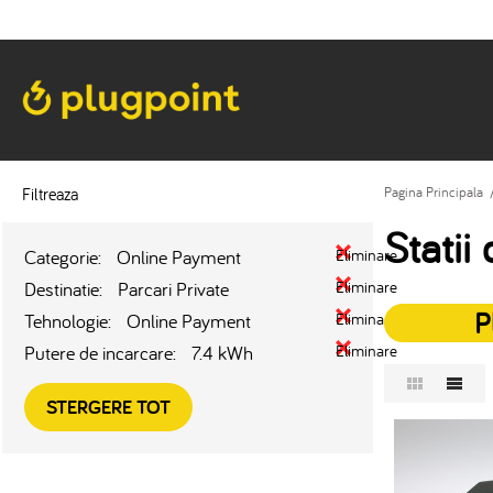
Filtreaza
Pagina Principala
Statii
Categorie:
Online Payment
Eliminare
Destinatie:
Parcari Private
Eliminare
P
Tehnologie:
Online Payment
Eliminare
Putere de incarcare:
7.4 kWh
Eliminare
STERGERE TOT