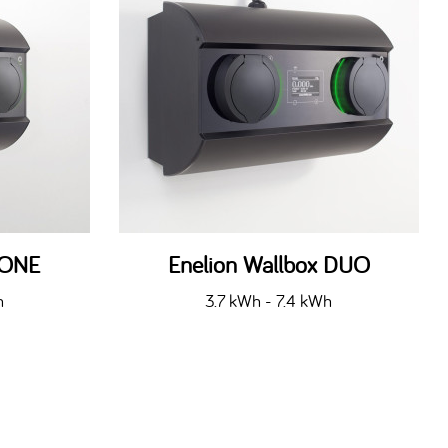
 ONE
Enelion Wallbox DUO
h
3.7 kWh - 7.4 kWh