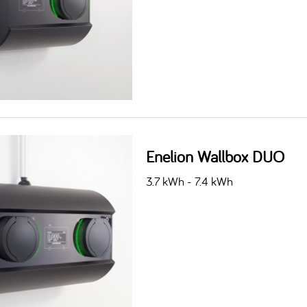
Enelion Wallbox DUO
3.7 kWh - 7.4 kWh