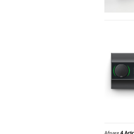
Afisare
4 Artic