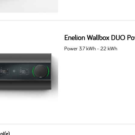
Enelion Wallbox DUO Po
Power 3.7 kWh - 22 kWh
ol(e)