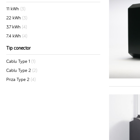
11 kWh
(3)
22 kWh
(3)
3.7 kWh
(4)
7.4 kWh
(4)
Tip conector
Cablu Type 1
(1)
Cablu Type 2
(2)
Priza Type 2
(4)