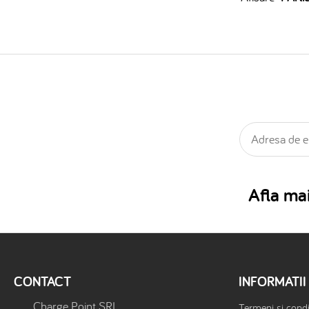
Afla mai
CONTACT
INFORMATII
Charge Point SRL
Termeni si condit