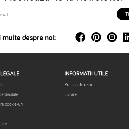
T
 multe despre noi:
 LEGALE
INFORMATII UTILE
ii
Politica de retur
dentialitate
Livrare
are cookie-uri
iilor