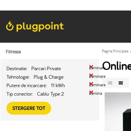
Filtreaza
Pagina Principala
Onlin
Destinatie:
Parcari Private
Eliminare
Tehnologie:
Plug & Charge
Eliminare
Putere de incarcare:
11 kWh
Eliminare
Tip conector:
Cablu Type 2
Eliminare
STERGERE TOT