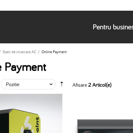
Pentru busine
/
Statii de incarcare AC
/
Online Payment
e Payment
Afisare
2 Articol(e)