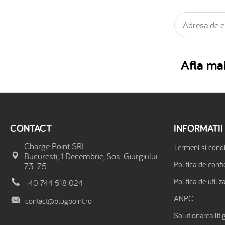
Afla mai
CONTACT
INFORMATII
Charge Point SRL
Termeni si condit
Bucuresti, 1 Decembrie, Sos. Giurgiului
Politica de confi
73-75
Politica de utiliz
+40 744 518 024
ANPC
contact@plugpoint.ro
Solutionarea litig