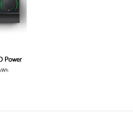
O Power
 kWh