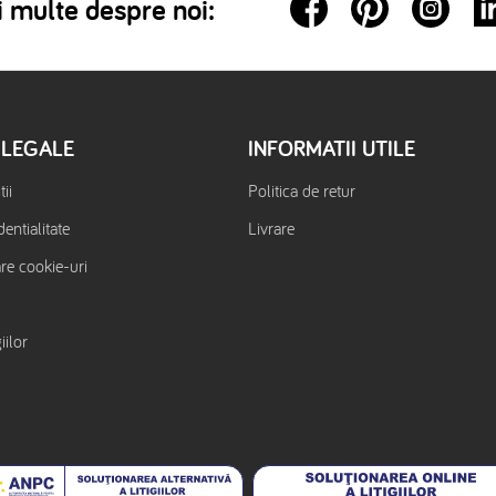
 multe despre noi:
 LEGALE
INFORMATII UTILE
ii
Politica de retur
dentialitate
Livrare
are cookie-uri
iilor