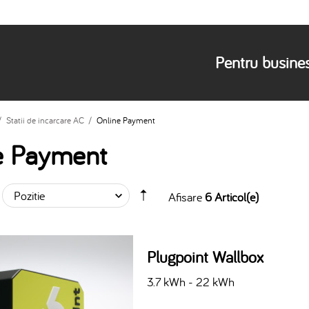
Pentru busine
/
Statii de incarcare AC
/
Online Payment
e Payment
Afisare
6 Articol(e)
Plugpoint Wallbox
3.7 kWh - 22 kWh