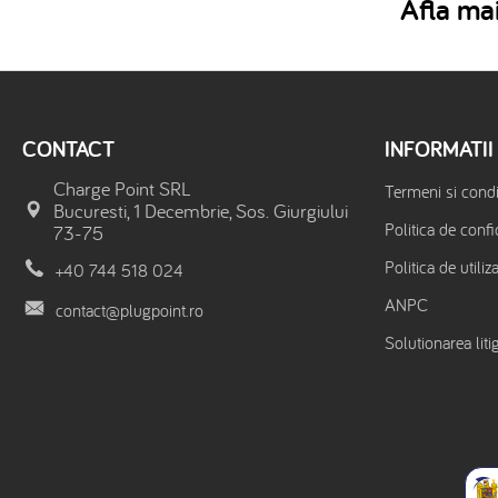
Afla mai
CONTACT
INFORMATII
Charge Point SRL
Termeni si condit
Bucuresti, 1 Decembrie, Sos. Giurgiului
Politica de confi
73-75
Politica de utiliz
+40 744 518 024
ANPC
contact@plugpoint.ro
Solutionarea litig