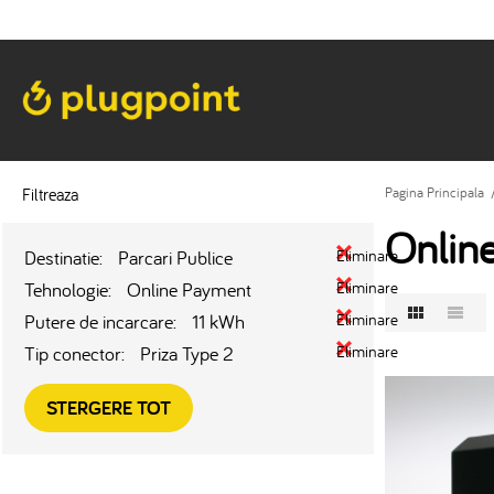
Filtreaza
Pagina Principala
Onlin
Destinatie:
Parcari Publice
Eliminare
Tehnologie:
Online Payment
Eliminare
Putere de incarcare:
11 kWh
Eliminare
Tip conector:
Priza Type 2
Eliminare
STERGERE TOT