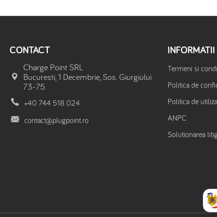
CONTACT
INFORMATII
Charge Point SRL
Termeni si condit
Bucuresti, 1 Decembrie, Sos. Giurgiului
Politica de confi
73-75
Politica de utiliz
+40 744 518 024
ANPC
contact@plugpoint.ro
Solutionarea litig