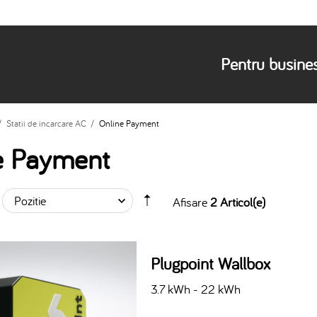
Pentru busine
/
Statii de incarcare AC
/
Online Payment
e Payment
Afisare
2 Articol(e)
Plugpoint Wallbox
3.7 kWh - 22 kWh