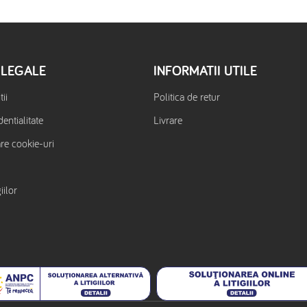
 LEGALE
INFORMATII UTILE
ii
Politica de retur
dentialitate
Livrare
are cookie-uri
iilor