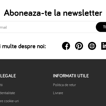
Aboneaza-te la newsletter
T
 multe despre noi:
 LEGALE
INFORMATII UTILE
ii
Politica de retur
dentialitate
Livrare
are cookie-uri