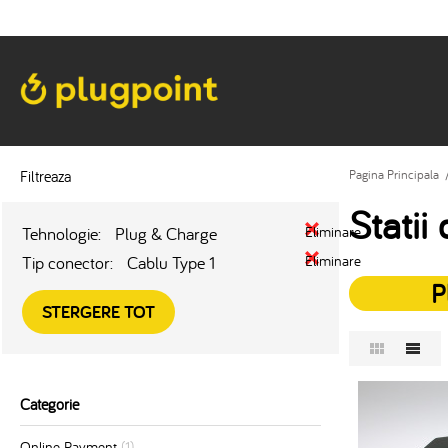
Filtreaza
Pagina Principala
Statii
Tehnologie:
Plug & Charge
Eliminare
Tip conector:
Cablu Type 1
Eliminare
P
STERGERE TOT
Categorie
Online Payment
(1)