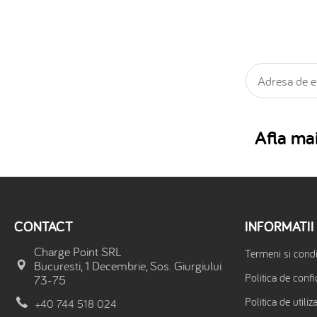
Afla mai
CONTACT
INFORMATII
Charge Point SRL
Termeni si condit
Bucuresti, 1 Decembrie, Sos. Giurgiului
Politica de confi
73-75
Politica de utiliz
+40 744 518 024