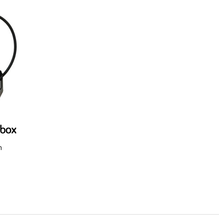
ebox
h