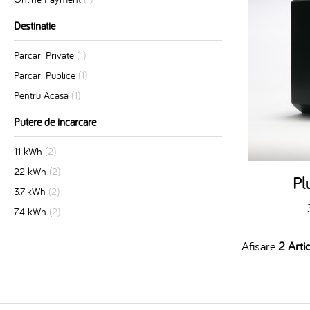
Destinatie
Parcari Private
(1)
Parcari Publice
(1)
Pentru Acasa
(1)
Putere de incarcare
11 kWh
(2)
22 kWh
(2)
Pl
3.7 kWh
(2)
7.4 kWh
(2)
Afisare
2 Artic