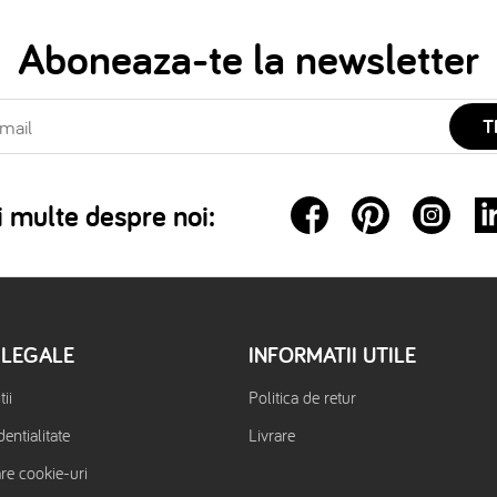
Aboneaza-te la newsletter
T
 multe despre noi:
 LEGALE
INFORMATII UTILE
ii
Politica de retur
dentialitate
Livrare
are cookie-uri