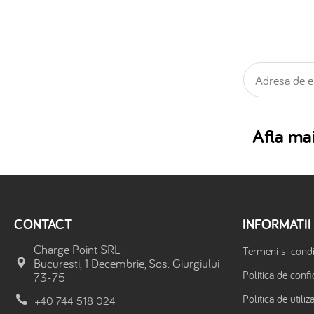
Afla mai
CONTACT
INFORMATII
Charge Point SRL
Termeni si condit
Bucuresti, 1 Decembrie, Sos. Giurgiului
Politica de confi
73-75
Politica de utiliz
+40 744 518 024