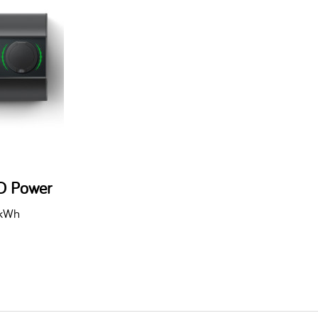
O Power
 kWh