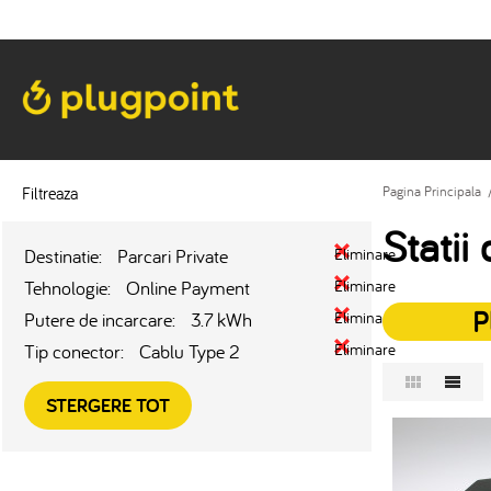
Filtreaza
Pagina Principala
Statii
Destinatie:
Parcari Private
Eliminare
Tehnologie:
Online Payment
Eliminare
P
Putere de incarcare:
3.7 kWh
Eliminare
Tip conector:
Cablu Type 2
Eliminare
STERGERE TOT