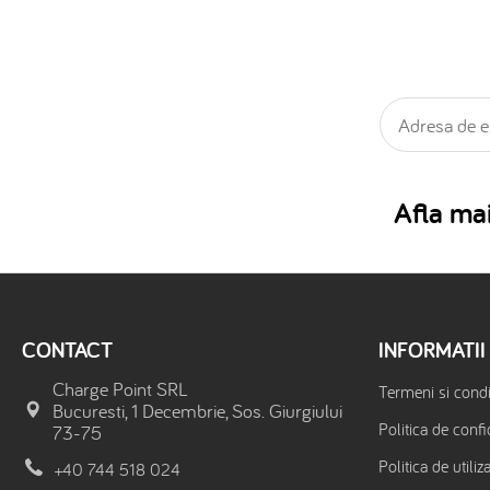
Afla mai
CONTACT
INFORMATII
Charge Point SRL
Termeni si condit
Bucuresti, 1 Decembrie, Sos. Giurgiului
Politica de confi
73-75
Politica de utiliz
+40 744 518 024