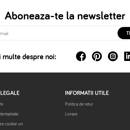
Aboneaza-te la newsletter
T
 multe despre noi:
 LEGALE
INFORMATII UTILE
ii
Politica de retur
dentialitate
Livrare
are cookie-uri