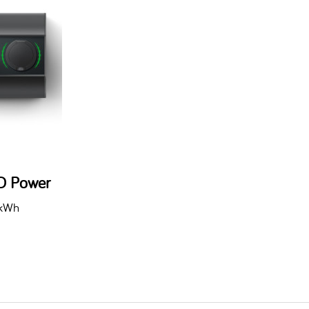
O Power
 kWh