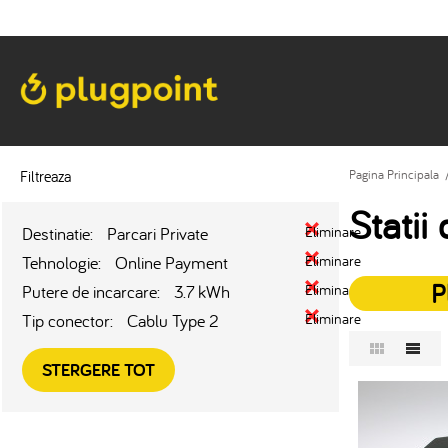
Filtreaza
Pagina Principala
Statii
Destinatie:
Parcari Private
Eliminare
Tehnologie:
Online Payment
Eliminare
P
Putere de incarcare:
3.7 kWh
Eliminare
Tip conector:
Cablu Type 2
Eliminare
STERGERE TOT